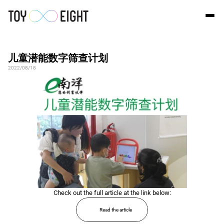
儿童潜能数字筛查计划
2022/08/18
Check out the full article at the link below:
Read the article