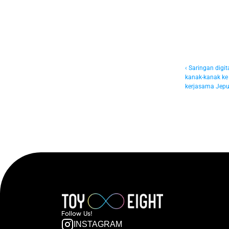
‹ Saringan digit
kanak-kanak ke 
kerjasama Jepu
Follow  Us!
INSTAGRAM