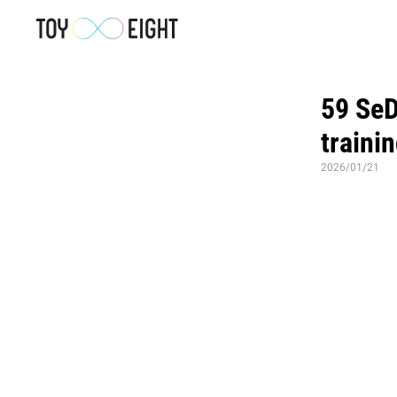
59 SeD
traini
2026/01/21