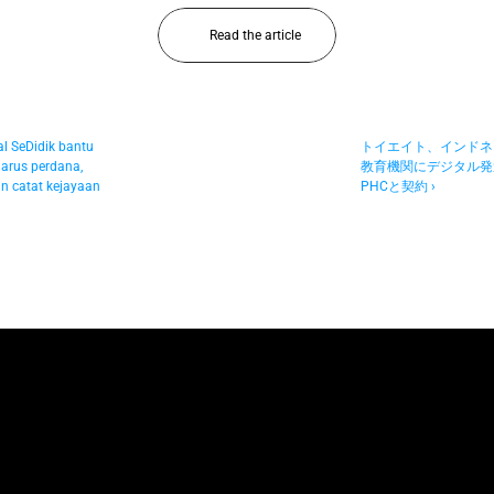
Read the article
al SeDidik bantu 
トイエイト、インドネ
arus perdana, 
教育機関にデジタル発
n catat kejayaan
PHCと契約 ›