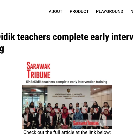
ABOUT
PRODUCT
PLAYGROUND
N
idik teachers complete early interv
ng
Check out the full article at the link below: