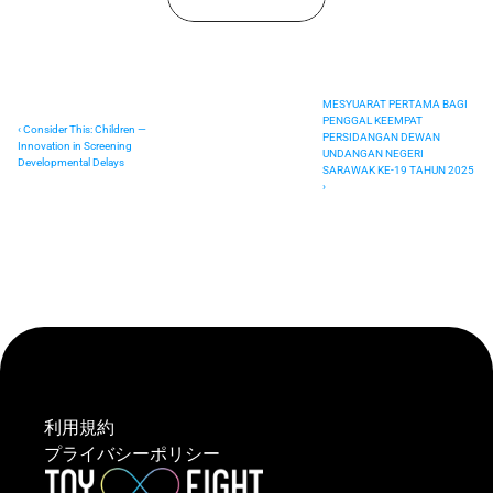
MESYUARAT PERTAMA BAGI 
PENGGAL KEEMPAT 
‹ Consider This: Children — 
PERSIDANGAN DEWAN 
Innovation in Screening 
UNDANGAN NEGERI 
Developmental Delays
SARAWAK KE-19 TAHUN 2025 
›
利用規約
プライバシーポリシー