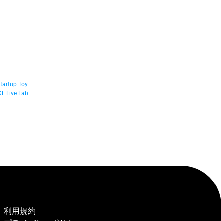
tartup Toy 
L Live Lab 
利用規約