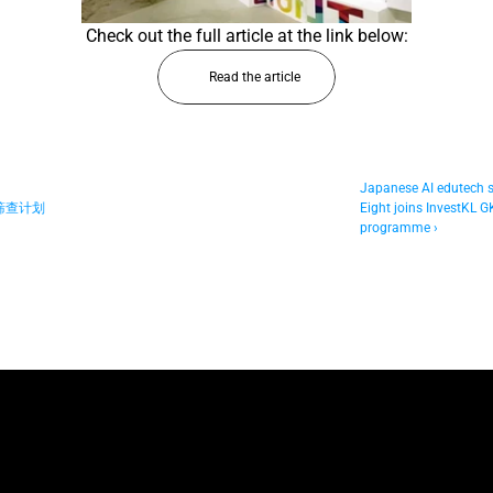
Check out the full article at the link below:
Read the article
Japanese AI edutech s
筛查计划
Eight joins InvestKL GK
programme ›