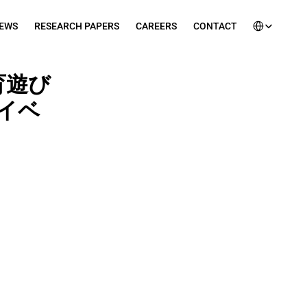
Select Languag
EWS
RESEARCH PAPERS
CAREERS
CONTACT
知育遊び
イベ