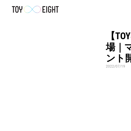
【TO
場｜
ント
2022/07/19