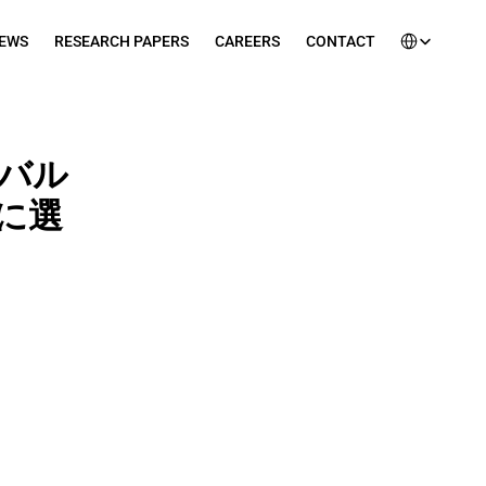
Select Languag
EWS
RESEARCH PAPERS
CAREERS
CONTACT
ローバル
に選