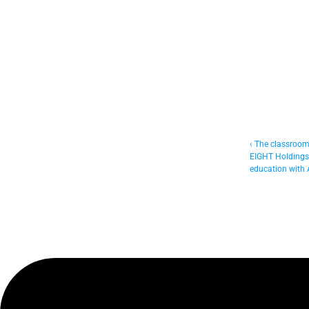
‹ The classroom 
EIGHT Holdings I
education with 