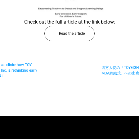
Check out the full article at the link below:
Read the article
as clinic: how TOY 
四方大使の「TOYEIGHT
nc. is rethinking early 
MOA締結式」への出席 
AI