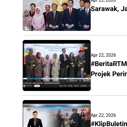
Apr 22, 2026
Sarawak, Ja
Apr 22, 2026
#BeritaRTM
Projek Peri
Apr 22, 2026
#KlipBuleti