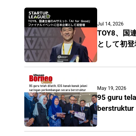
Jul 14, 2026
TOY8、国
として初登
May 19, 2026
95 guru tel
berstruktur