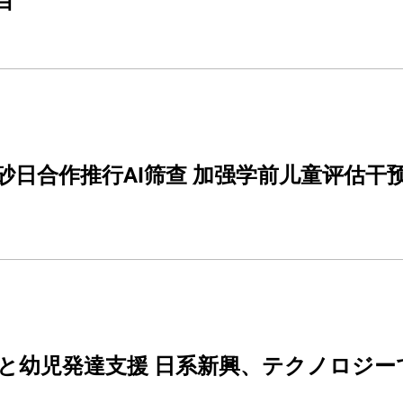
目
bao 砂日合作推行AI筛查 加强学前儿童评估干
と幼児発達支援 日系新興、テクノロジー