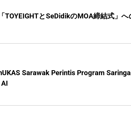
TOYEIGHTとSeDidikのMOA締結式」
 AI