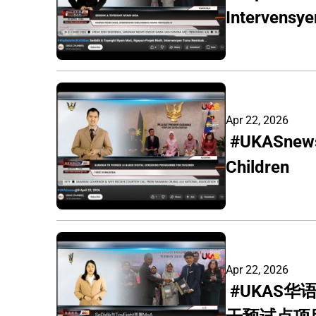
Intervensy
Apr 22, 2026
 #UKASnews Sarawak To Pioneer AI-Based Digital Screening Programme For 
Children
Apr 22, 2026
 #UKAS华语新闻  SeDidik与ToyEight签署MoA，利用AI技术开展儿童早期筛查与