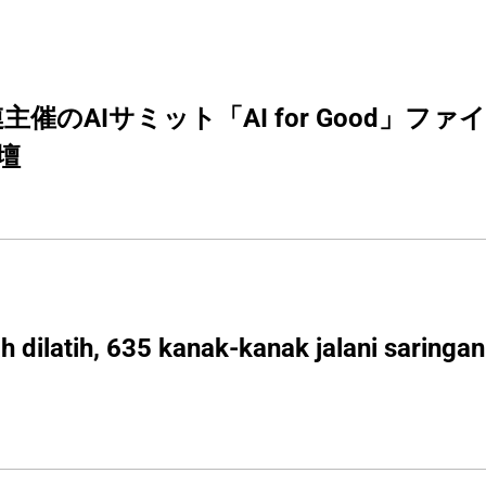
連主催のAIサミット「AI for Good」
壇
ah dilatih, 635 kanak-kanak jalani saring