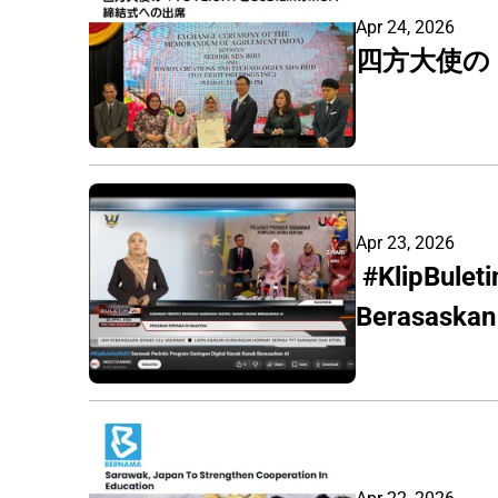
Apr 24, 2026
四方大使の「
Apr 23, 2026
 #KlipBuletinUKAS Sarawak Perintis Program Saringan Digital Kanak Kanak 
Berasaskan