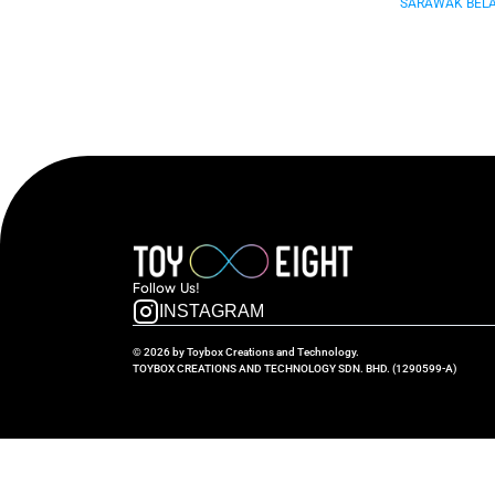
SARAWAK BELAS
Follow  Us!
INSTAGRAM
© 2026 by Toybox Creations and Technology.
TOYBOX CREATIONS AND TECHNOLOGY SDN. BHD. (1290599-A)