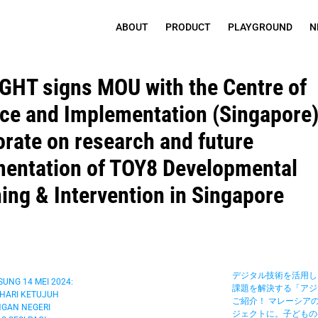
ABOUT
PRODUCT
PLAYGROUND
N
GHT signs MOU with the Centre of 
ce and Implementation (Singapore) 
orate on research and future 
entation of TOY8 Developmental 
ing & Intervention in Singapore
デジタル技術を活用し
UNG 14 MEI 2024: 
課題を解決する「アジ
HARI KETUJUH 
ご紹介！ マレーシア
AN NEGERI 
ジェクトに。子どもの