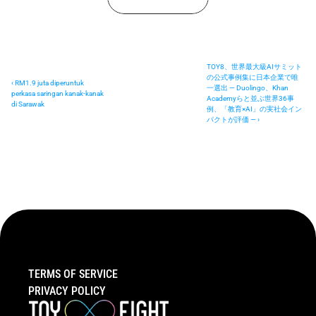
TOY8、世界最大級AIサミット
の公式事例集に日本企業で唯
‹ RM1.9 juta diperuntuk 
一選出 ― Duolingo、Khan 
perkasa saringan kanak-kanak 
Academyらと並ぶ世界36事
di Sarawak
例、「教育×AI」の実社会イン
パクトが評価 ― ›
TERMS OF SERVICE
PRIVACY POLICY